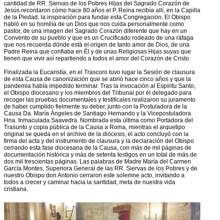
cantidad de RR. Siervas de los Pobres Hijas del Sagrado Corazón de
Jesús recordaron cómo hace 80 años el P. Reina recibía allí, en la Capilla
de la Piedad, la inspiración para fundar esta Congregación. El Obispo
habló en su homilía de un Dios que nos cuida personalmente como
pastor, de una imagen del Sagrado Corazón diferente que hay en un
Convento de su pueblo y que es un Crucificado rodeado de una ráfaga
que nos recuerda dónde está el origen de tanto amor de Dios, de una
Padre Reina que confiaba en Él y de unas Religiosas Hijas suyas que
tienen que vivir así repartiendo a todos el amor del Corazón de Cristo.
Finalizada la Eucaristía, en el Trascoro tuvo lugar la Sesión de clausura
de esta Causa de canonización que se abrió hace cinco años y que la
pandemia había impedido terminar. Tras la invocación al Espíritu Santo,
el Obispo diocesano y los miembros del Tribunal por él delegado para
recoger las pruebas documentales y testificales realizaron su juramento
de haber cumplido fielmente su deber, junto con la Postuladora de la
Causa Da. María Ángeles de Santiago Hernando y la Vicepostuladora
Hna. Inmaculada Saavedra. Nombrada esta última como Portadora del
Trasunto y copia pública de la Causa a Roma, mientras el arquetipo
original se queda en el archivo de la diócesis, el acto concluyó con la
firma del acta y del instrumento de clausura y la declaración del Obispo
cerrando esta fase diocesana de la Causa, con más de mil páginas de
documentación histórica y más de setenta testigos en un total de más de
dos mil trescientas páginas. Las palabras de Madre María del Carmen
García Montes, Superiora General de las RR. Siervas de los Pobres y de
nuestro Obispo don Antonio cerraron este solemne acto, invitando a
todos a crecer y caminar hacia la santidad, meta de nuestra vida
cristiana.